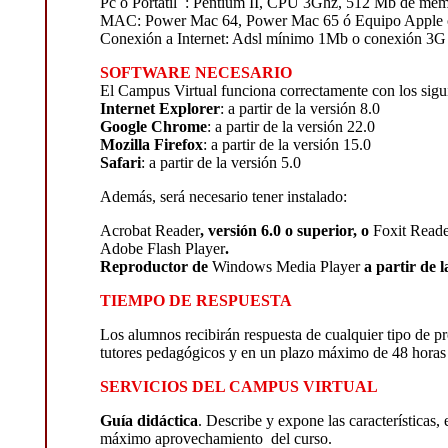
Pc o Portátil : Pentium II, CPU 3Ghz, 512 Mb de m
MAC: Power Mac 64, Power Mac 65 ó Equipo Apple 
Conexión a Internet: Adsl mínimo 1Mb o conexión 3G 
SOFTWARE NECESARIO
El Campus Virtual funciona correctamente con los sigu
Internet Explorer
: a partir de la versión 8.0
Google Chrome
: a partir de la versión 22.0
Mozilla Firefox
: a partir de la versión 15.0
Safari
: a partir de la versión 5.0
Además, será necesario tener instalado:
Acrobat
Reader
, versión 6.0 o superior, o
Foxit Read
Adobe
Flash
Player
.
Reproductor de
Windows
Media
Player
a partir de l
TIEMPO DE RESPUESTA
Los alumnos recibirán respuesta de cualquier tipo de p
tutores pedagógicos y en un plazo máximo de 48 horas e
SERVICIOS DEL CAMPUS VIRTUAL
Guía didáctica
. Describe y expone las características
máximo aprovechamiento del curso.