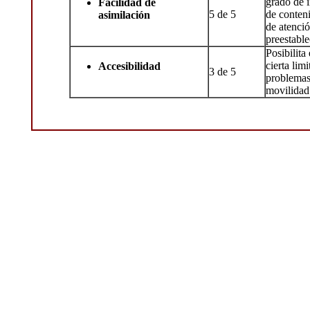
grado de i
Facilidad de
5 de 5
de conten
asimilación
de atenci
preestable
Posibilita
cierta lim
Accesibilidad
3 de 5
problemas
movilidad