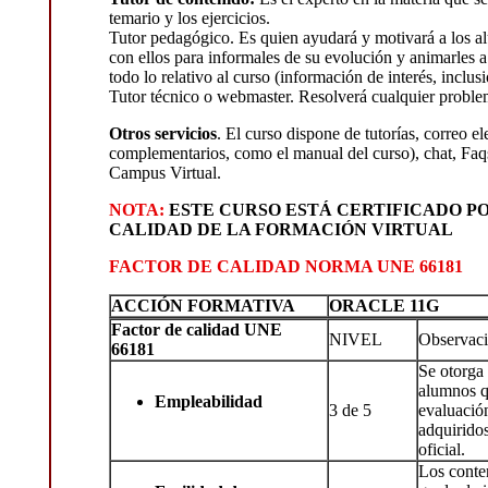
temario y los ejercicios.
Tutor pedagógico. Es quien ayudará y motivará a los a
con ellos para informales de su evolución y animarles a 
todo lo relativo al curso (información de interés, inclus
Tutor técnico o webmaster. Resolverá cualquier problema
Otros servicios
. El curso dispone de tutorías, correo 
complementarios, como el manual del curso), chat, Faqs,
Campus Virtual.
NOTA:
ESTE CURSO ESTÁ CERTIFICADO PO
CALIDAD DE LA FORMACIÓN VIRTUAL
FACTOR DE CALIDAD NORMA UNE 66181
ACCIÓN FORMATIVA
ORACLE 11G
Factor de calidad UNE
NIVEL
Observac
66181
Se otorga 
alumnos q
Empleabilidad
3 de 5
evaluació
adquiridos
oficial.
Los conte