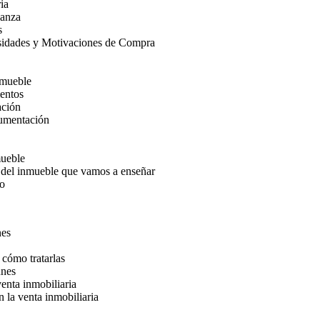
ia
ianza
s
esidades y Motivaciones de Compra
nmueble
entos
ación
gumentación
mueble
 del inmueble que vamos a enseñar
so
nes
 cómo tratarlas
unes
venta inmobiliaria
n la venta inmobiliaria