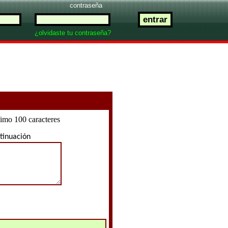
contraseña
¿olvidaste tu contraseña?
mo 100 caracteres
tinuación