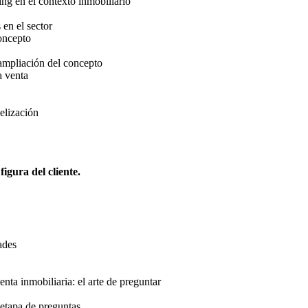
ng en el contexto inmobiliario
 en el sector
oncepto
 ampliación del concepto
a venta
delización
igura del cliente.
ades
enta inmobiliaria: el arte de preguntar
 etapa de preguntas