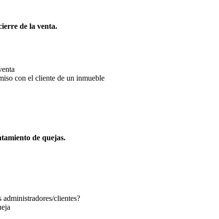
ierre de la venta.
venta
iso con el cliente de un inmueble
tamiento de quejas.
s administradores/clientes?
ueja