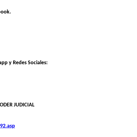
book.
app y Redes Sociales:
ODER JUDICIAL
92.asp