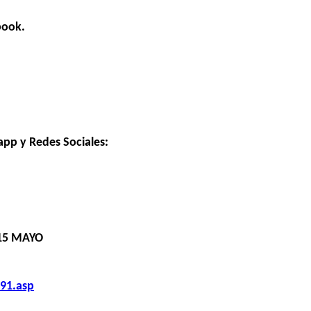
book.
app y Redes Sociales:
15 MAYO
91.asp