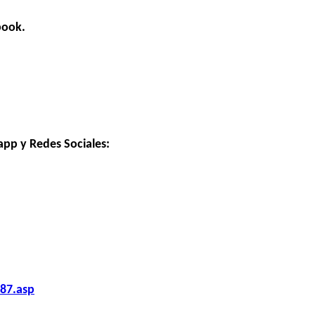
book.
app y Redes Sociales:
87.asp