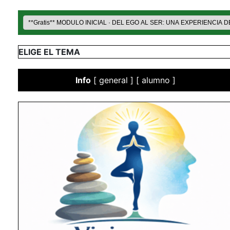
ELIGE EL TEMA
Info
[
general
] [
alumno
]