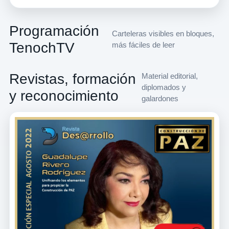
Programación
Carteleras visibles en bloques,
TenochTV
más fáciles de leer
Revistas, formación
Material editorial,
diplomados y
y reconocimiento
galardones